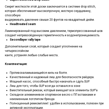
Секрет жесткости этой доски заключается в системе drop stitch,
которая обеспечивает высокопрочную, жесткую сердцевину,
способную
выдерживать давление свыше 20 фунтов на квадратный дюйм.
Headtreated seam
Ламинированный под высоким давлением, термопрессованный шов
создает непревзойденную герметичность и водонепроницаемость.
Secondlayer rally tape
Дополнительная слой, который создает уплотнение на
четырехслойном
канте, устраняя любые слабые места..
Комплектация:
Противозаламывающийся киль на болте.
Качественный и надежный лиш для безопасности райдера.
Мощный насос, способный быстро накачать и сдуть SUP.
Лиш для того, чтобы SUP всегда оставался в зоне
Вместительный рюкзак, который вмещает все элементы SUP’а
Складное алюминиевое спортивное весло с ПП вставками и
неизменным логотипом бренда
Полноценный ремкомплект: удобен в использовании, полезен при
активной эксплуатации.