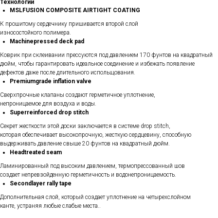
Технологии
MSLFUSION COMPOSITE AIRTIGHT COATING
К прошитому сердечнику пришивается второй слой
износостойкого полимера.
Machinepressed deck pad
Коврик при склеивании прессуются под давлением 170 фунтов на квадратный
дюйм, чтобы гарантировать идеальное соединение и избежать появление
дефектов даже после длительного испольщования.
Premiumgrade inflation valve
Cверхпрочные клапаны создают герметичное уплотнение,
непроницаемое для воздуха и воды.
Superreinforced drop stitch
Секрет жесткости этой доски заключается в системе drop stitch,
которая обеспечивает высокопрочную, жесткую сердцевину, способную
выдерживать давление свыше 20 фунтов на квадратный дюйм.
Headtreated seam
Ламинированный под высоким давлением, термопрессованный шов
создает непревзойденную герметичность и водонепроницаемость.
Secondlayer rally tape
Дополнительная слой, который создает уплотнение на четырехслойном
канте, устраняя любые слабые места..