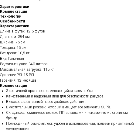
Характеристики
Комплектация
Технологии
Особенности
Характеристики
Длина в футах: 12,6 футов
Длина см: 384 см
Ширина: 76 см
Толщина: 15 см
Вес доски: 10,5 кг
Вид: Гоночная
Водоизмещение: 340 литров
Максимальная загрузка: 115 кг
Давление PSI: 15 PSI
Гарантия: 12 месяцев
Комплектация
Эластичный противозаламывающийся киль на болте.
Качественный и надежный лиш для безопасности райдера.
Высокоэффективный насос двойного действия.
Вместительный рюкзак, который вмещает все элементы SUP’а.
Складное алюминиевое весло с ПП вставками и неизменным логотипом
бренда.
Полноценный ремкомплект: удобен в использовании, полезен при активной
эксплуатации.