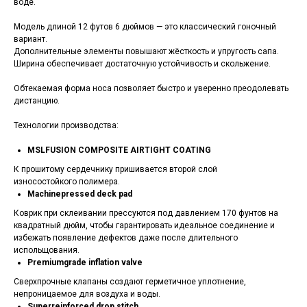
воде.
Модель длиной 12 футов 6 дюймов — это классический гоночный
вариант.
Дополнительные элементы повышают жёсткость и упругость сапа.
Ширина обеспечивает достаточную устойчивость и скольжение.
Обтекаемая форма носа позволяет быстро и уверенно преодолевать
дистанцию.
Технологии производства:
MSLFUSION COMPOSITE AIRTIGHT COATING
К прошитому сердечнику пришивается второй слой
износостойкого полимера.
Machinepressed deck pad
Коврик при склеивании прессуются под давлением 170 фунтов на
квадратный дюйм, чтобы гарантировать идеальное соединение и
избежать появление дефектов даже после длительного
испольщования.
Premiumgrade inflation valve
Cверхпрочные клапаны создают герметичное уплотнение,
непроницаемое для воздуха и воды.
Superreinforced drop stitch